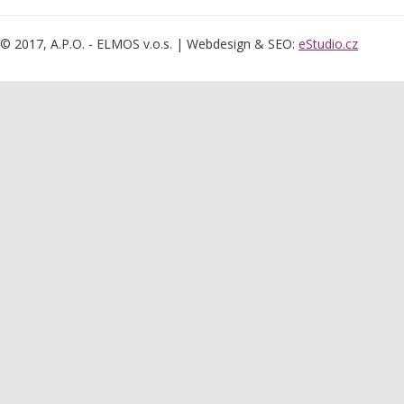
© 2017, A.P.O. - ELMOS v.o.s. | Webdesign & SEO:
eStudio.cz