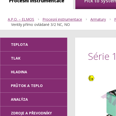
Procesní instrumentace
Pick to Syste
A.P.O. – ELMOS
Procesní instrumentace
Armatury
Ventily přímo ovládané 3/2 NC, NO
TEPLOTA
Série 
TLAK
HLADINA
Ex
PRŮTOK A TEPLO
ANALÝZA
ZDROJE A PŘEVODNÍKY