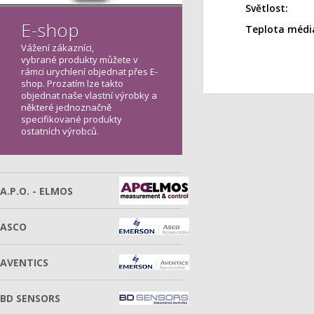
Světlost:
E-shop
Teplota médi
Vážení zákazníci,
vybrané produkty můžete v
rámci urychlení objednat přes E-
shop. Prozatím lze takto
objednat naše vlastní výrobky a
některé jednoznačně
specifikované produkty
ostatních výrobců.
A.P.O. - ELMOS
ASCO
AVENTICS
BD SENSORS