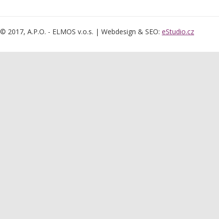
© 2017, A.P.O. - ELMOS v.o.s. | Webdesign & SEO:
eStudio.cz