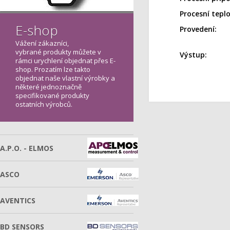
Procesní teplo
E-shop
Provedení:
Vážení zákazníci,
vybrané produkty můžete v
Výstup:
rámci urychlení objednat přes E-
shop. Prozatím lze takto
objednat naše vlastní výrobky a
některé jednoznačně
specifikované produkty
ostatních výrobců.
A.P.O. - ELMOS
ASCO
AVENTICS
BD SENSORS