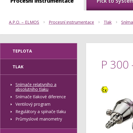
Procesní instrumentace
Pick to Syste
A.P.O. – ELMOS
Procesní instrumentace
Tlak
Snímač
TEPLOTA
P 300 
TLAK
Snímače relativního a
Ex
absolutního tlaku
Snímače tlakové diference
Ventilový program
Regulátory a spínače tlaku
Průmyslové manometry