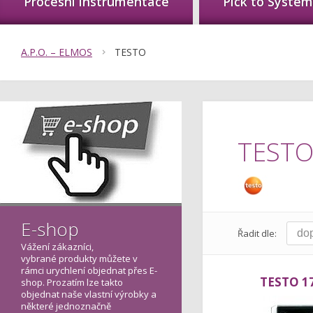
Procesní instrumentace
Pick to System
A.P.O. – ELMOS
TESTO
TEST
E-shop
Řadit dle:
Vážení zákazníci,
vybrané produkty můžete v
rámci urychlení objednat přes E-
TESTO 1
shop. Prozatím lze takto
objednat naše vlastní výrobky a
některé jednoznačně