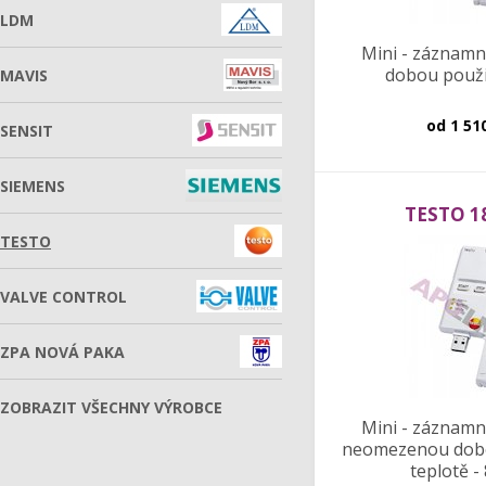
LDM
Mini - záznamní
dobou použit
MAVIS
od
1 51
SENSIT
SIEMENS
TESTO 1
TESTO
VALVE CONTROL
ZPA NOVÁ PAKA
ZOBRAZIT VŠECHNY VÝROBCE
Mini - záznamní
neomezenou dobo
teplotě -