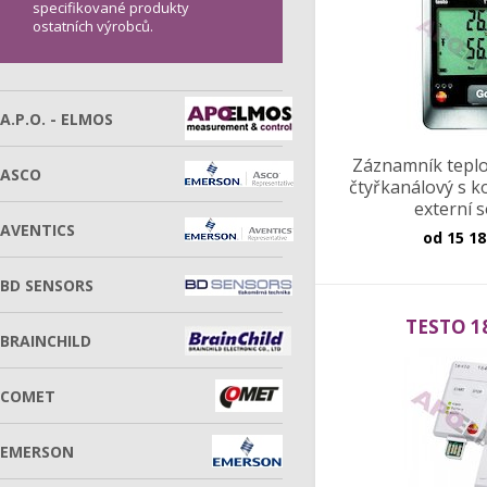
specifikované produkty
ostatních výrobců.
A.P.O. - ELMOS
Záznamník teplot
ASCO
čtyřkanálový s k
externí 
AVENTICS
od
15 18
BD SENSORS
TESTO 1
BRAINCHILD
COMET
EMERSON