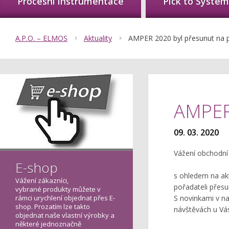
Procesní instrumentace
Pick to System
A.P.O. – ELMOS
Aktuality
AMPER 2020 byl přesunut na př
AMPER 
09. 03. 2020
Vážení obchodní 
E-shop
s ohledem na akt
Vážení zákazníci,
pořadateli přesun
vybrané produkty můžete v
rámci urychlení objednat přes E-
S novinkami v n
shop. Prozatím lze takto
návštěvách u Vás
objednat naše vlastní výrobky a
některé jednoznačně