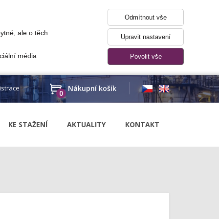
Odmítnout vše
ytné, ale o těch
Upravit nastavení
ciální média
Povolit vše
istrace
Nákupní košík
0
KE STAŽENÍ
AKTUALITY
KONTAKT