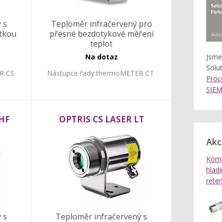
 s
Teploměr infračervený pro
otkou
přesné bezdotykové měření
teplot
Na dotaz
Jsme
Solu
R CS
Nástupce řady thermoMETER CT
Proc
SIE
5HF
OPTRIS CS LASER LT
Ak
Komp
hlad
rete
 s
Teploměr infračervený s