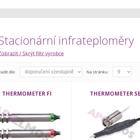
Stacionární infrateploměry
Zobrazit / Skrýt filtr výrobce
adit dle:
Na stránku:
THERMOMETER FI
THERMOMETER S