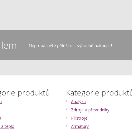
ilem
Nepropásněte příležitost výhodně nakoupit!
gorie produktů
Kategorie produkt
a
Analýza
Zdroje a převodníky
a
Přístroje
 a teplo
Armatury