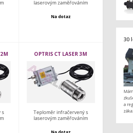
ím
laserovým zaměřováním
Na dotaz
30 
/2M
OPTRIS CT LASER 3M
Máme
zkuš
a re
záka
 s
Teploměr infračervený s
ím
laserovým zaměřováním
Na dotaz