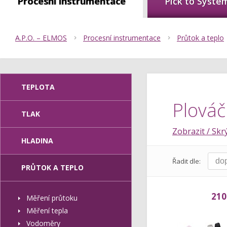
Procesní instrumentace
Pick to Syste
A.P.O. – ELMOS
Procesní instrumentace
Průtok a teplo
TEPLOTA
Plováč
TLAK
Zobrazit / Skrý
HLADINA
Řadit dle:
PRŮTOK A TEPLO
210
Měření průtoku
Měření tepla
Vodoměry