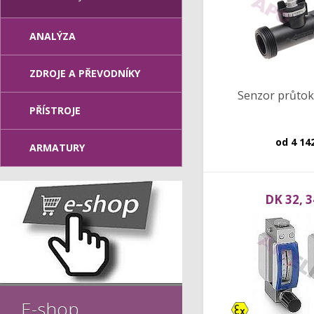
ANALÝZA
ZDROJE A PŘEVODNÍKY
Senzor průtok
PŘÍSTROJE
od
4 14
ARMATURY
DK 32, 3
E-shop
Ex