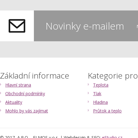
Novinky e-mailem
Základní informace
Kategorie pr
Hlavní strana
Teplota
Obchodní podmínky
Tlak
Aktuality
Hladina
Mohlo by vás zajímat
Průtok a teplo
© 2017, A.P.O. - ELMOS v.o.s. | Webdesign & SEO:
eStudio.cz