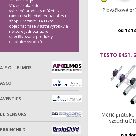
Vážení zákazníci,
Plováčkové p
vybrané produkty můžete v
rámci urychlení objednat přes E-
shop. Prozatím lze takto
objednat naše vlastní výrobky a
od
12 18
některé jednoznačně
specifikované produkty
ostatních výrobců.
TESTO 6451, 6
645
A.P.O. - ELMOS
ASCO
AVENTICS
BD SENSORS
Měřič průtoku 
vzduchu DN 
BRAINCHILD
Na do