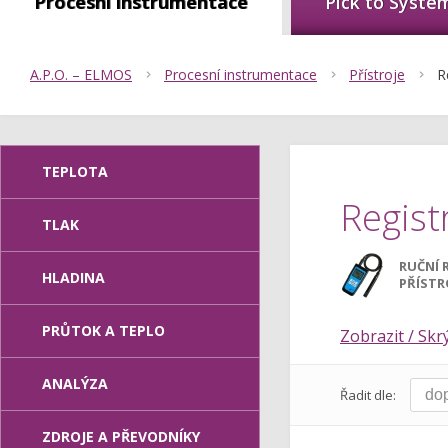
Procesní instrumentace
Pick to Syste
A.P.O. – ELMOS
Procesní instrumentace
Přístroje
R
TEPLOTA
Regist
TLAK
RUČNÍ 
HLADINA
PŘÍSTR
PRŮTOK A TEPLO
Zobrazit / Skrý
ANALÝZA
Řadit dle:
ZDROJE A PŘEVODNÍKY