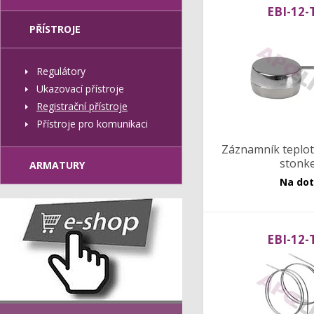
EBI-12-
PŘÍSTROJE
Regulátory
Ukazovací přístroje
Registrační přístroje
Přístroje pro komunikaci
Záznamník teplot
stonk
ARMATURY
Na do
EBI-12-