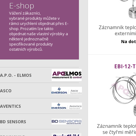
E-shop
Vážení zákazníci,
vybrané produkty můžete v
rámci urychlení objednat přes E-
Záznamník tepl
shop. Prozatím lze takto
externími
objednat naše vlastní výrobky a
některé jednoznačně
Na do
specifikované produkty
ostatních výrobců.
EBI-12-
A.P.O. - ELMOS
ASCO
AVENTICS
BD SENSORS
Záznamník teplot
se čtyřmi měří