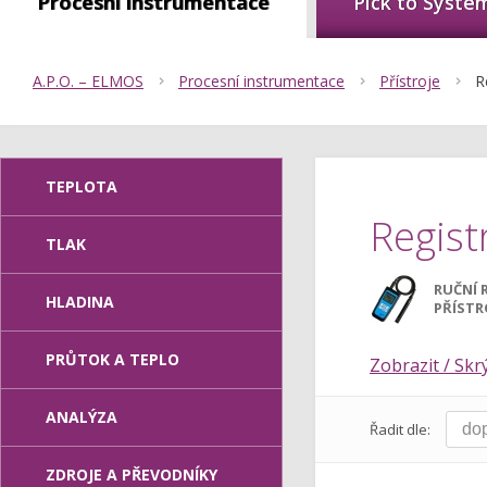
Procesní instrumentace
Pick to Syste
A.P.O. – ELMOS
Procesní instrumentace
Přístroje
R
TEPLOTA
Regist
TLAK
RUČNÍ 
HLADINA
PŘÍSTR
PRŮTOK A TEPLO
Zobrazit / Skrý
ANALÝZA
Řadit dle:
ZDROJE A PŘEVODNÍKY