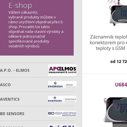
E-shop
Vážení zákazníci,
vybrané produkty můžete v
rámci urychlení objednat přes E-
shop. Prozatím lze takto
objednat naše vlastní výrobky a
některé jednoznačně
Záznamník teploty
specifikované produkty
konektorem pro 
ostatních výrobců.
teploty s GS
od
12 72
A.P.O. - ELMOS
U684
ASCO
AVENTICS
BD SENSORS