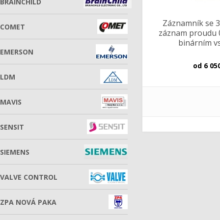
BRAINCHILD
Záznamník se 3
COMET
záznam proudu 0
binárním 
EMERSON
od
6 05
LDM
MAVIS
SENSIT
SIEMENS
VALVE CONTROL
ZPA NOVÁ PAKA