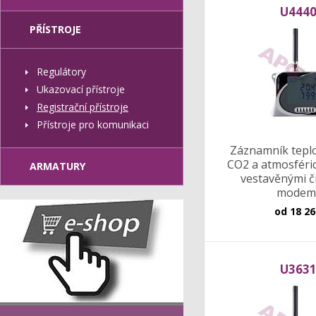
U444
PŘÍSTROJE
Regulátory
Ukazovací přístroje
Registrační přístroje
Přístroje pro komunikaci
Záznamník teplot
CO2 a atmosféric
ARMATURY
vestavěnými č
mode
od
18 26
U363