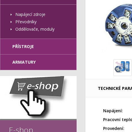
Napájecí zdroje
Převodníky
Oddělovače, moduly
PŘÍSTROJE
ARMATURY
TECHNICKÉ PAR
Napájení:
Pracovní tepl
E-shop
Provedení: