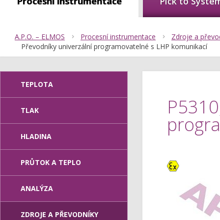
Procesní instrumentace
Pick to Syste
A.P.O. – ELMOS
Procesní instrumentace
Zdroje a převo
Převodníky univerzální programovatelné s LHP komunikací
TEPLOTA
P5310,
TLAK
progra
HLADINA
PRŮTOK A TEPLO
Ex
ANALÝZA
ZDROJE A PŘEVODNÍKY