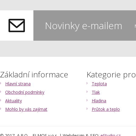
Novinky e-mailem
Základní informace
Kategorie pr
Hlavní strana
Teplota
Obchodní podmínky
Tlak
Aktuality
Hladina
Mohlo by vás zajímat
Průtok a teplo
© 2017, A.P.O. - ELMOS v.o.s. | Webdesign & SEO:
eStudio.cz