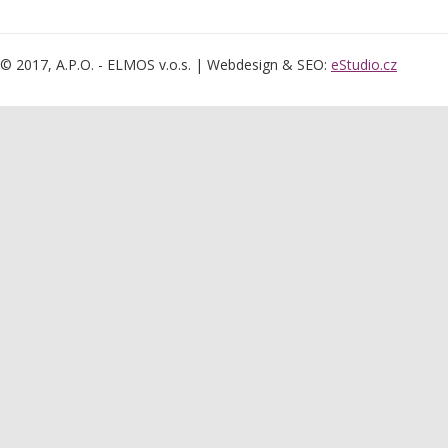
© 2017, A.P.O. - ELMOS v.o.s. | Webdesign & SEO:
eStudio.cz