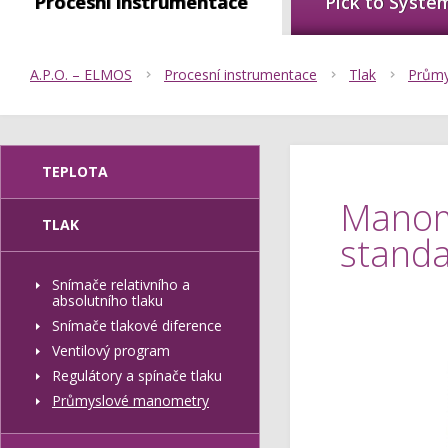
Procesní instrumentace
Pick to Syste
A.P.O. – ELMOS
Procesní instrumentace
Tlak
Průmy
TEPLOTA
Manom
TLAK
standa
Snímače relativního a
absolutního tlaku
Snímače tlakové diference
Ventilový program
Regulátory a spínače tlaku
Průmyslové manometry