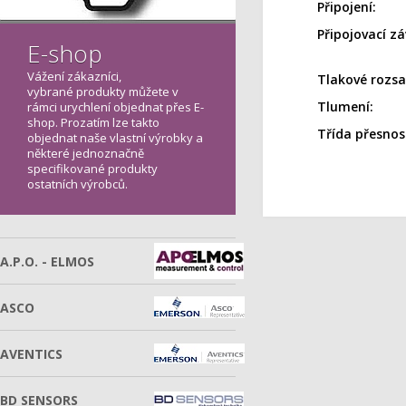
Připojení:
Připojovací zá
E-shop
Vážení zákazníci,
Tlakové rozsa
vybrané produkty můžete v
Tlumení:
rámci urychlení objednat přes E-
shop. Prozatím lze takto
Třída přesnost
objednat naše vlastní výrobky a
některé jednoznačně
specifikované produkty
ostatních výrobců.
A.P.O. - ELMOS
ASCO
AVENTICS
BD SENSORS