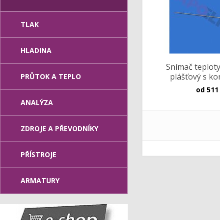
TLAK
HLADINA
Snímač teplot
plášťový s k
PRŮTOK A TEPLO
od
511
ANALÝZA
ZDROJE A PŘEVODNÍKY
PŘÍSTROJE
ARMATURY