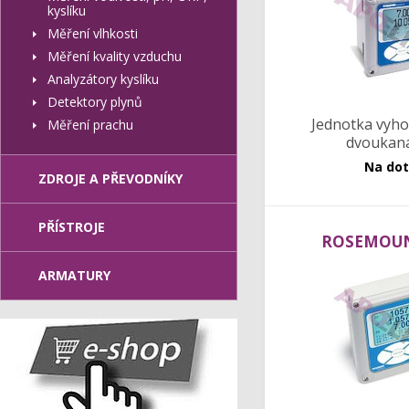
kyslíku
Měření vlhkosti
Měření kvality vzduchu
Analyzátory kyslíku
Detektory plynů
Jednotka vyh
Měření prachu
dvoukan
Na do
ZDROJE A PŘEVODNÍKY
PŘÍSTROJE
ROSEMOUN
ARMATURY