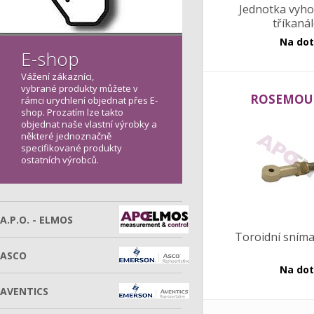
Jednotka vyh
tříkaná
Na do
E-shop
Vážení zákazníci,
vybrané produkty můžete v
ROSEMOU
rámci urychlení objednat přes E-
shop. Prozatím lze takto
objednat naše vlastní výrobky a
některé jednoznačně
specifikované produkty
ostatních výrobců.
A.P.O. - ELMOS
Toroidní sníma
ASCO
Na do
AVENTICS