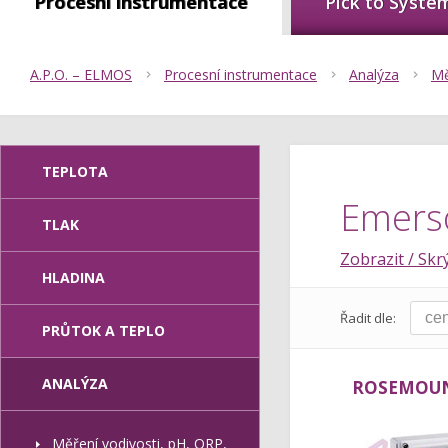
Procesní instrumentace
Pick to Syste
A.P.O. – ELMOS
Procesní instrumentace
Analýza
Mě
TEPLOTA
Emers
TLAK
Zobrazit / Skrý
HLADINA
Řadit dle:
PRŮTOK A TEPLO
ANALÝZA
ROSEMOUN
Měření vodivosti, pH, ORP,